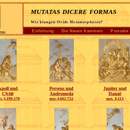
mutatas dicere formas
Wie klangen Ovids
Metamorphosen
?
Einführung
Die Neuen Kammern
Prosodie
emap
Apoll und
Perseus und
Jupiter und
Clytië
Andromeda
Danaë
t. 4,190-270
met. 4,662-752
met. 6,113