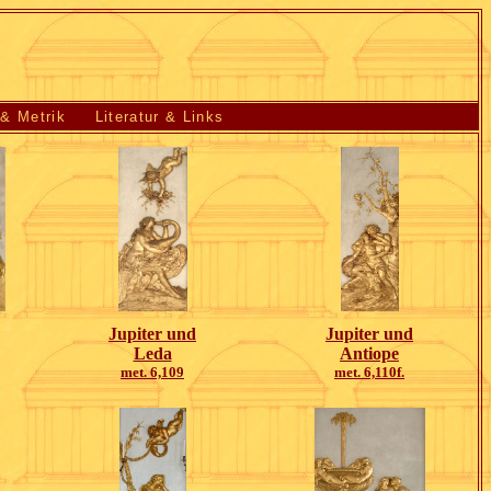
 & Metrik
Literatur & Links
Jupiter und
Jupiter und
Leda
Antiope
met. 6,109
met. 6,110f.