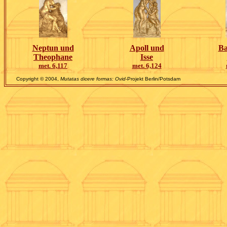
Neptun und
Apoll und
Ba
Theophane
Isse
met. 6,117
met. 6,124
Copyright © 2004,
Mutatas dicere formas: Ovid
-Projekt Berlin/Potsdam