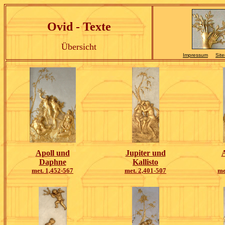
Ovid - Texte
Übersicht
Impressum
Sit
Apoll und
Jupiter und
Daphne
Kallisto
met. 1,452-567
met. 2,401-507
me