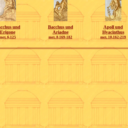
cchus und
Bacchus und
Apoll und
Erigone
Ariadne
Hyacinthus
met. 6,125
met. 8,169-182
met. 10,162-219