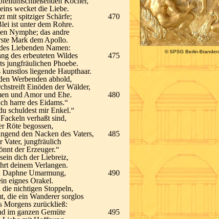
pfeilumschließenden Köcher,
 eins wecket die Liebe.
t mit spitziger Schärfe;
470
Blei ist unter dem Rohre.
chen Nymphe; das andre
erste Mark dem Apollo.
or des Liebenden Namen:
© SPSG Berlin-Branden
ng des erbeuteten Wildes
475
ets jungfräulichen Phoebe.
 kunstlos liegende Haupthaar.
 den Werbenden abhold,
hstreift Einöden der Wälder,
men und Amor und Ehe.
480
„ich harre des Eidams.“
„du schuldest mir Enkel.“
 Fackeln verhaßt sind,
er Röte begossen,
ngend den Nacken des Vaters,
485
r Vater, jungfräulich
önnt der Erzeuger.“
 sein dich der Liebreiz,
hrt deinem Verlangen.
kten Daphne Umarmung,
490
ein eignes Orakel.
 die nichtigen Stoppeln,
, die ein Wanderer sorglos
es Morgens zurückließ:
 und im ganzen Gemüte
495