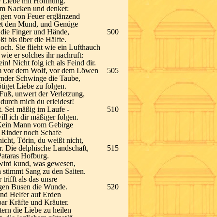
e Liebe mit Hoffnung.
 im Nacken und denket:
ugen von Feuer erglänzend
auet den Mund, und Genüge
t die Finger und Hände,
500
t bis über die Hälfte.
och. Sie flieht wie ein Lufthauch
wie er solches ihr nachruft:
! Nicht folg ich als Feind dir.
mm vor dem Wolf, vor dem Löwen
505
ernder Schwinge die Taube,
iget Liebe zu folgen.
 Fuß, unwert der Verletzung,
durch mich du erleidest!
t. Sei mäßig im Laufe -
510
ll ich dir mäßiger folgen.
. Kein Mann vom Gebirge
uf Rinder noch Schafe
nicht, Törin, du weißt nicht,
r. Die delphische Landschaft,
515
Pataras Hofburg.
 wird kund, was gewesen,
 stimmt Sang zu den Saiten.
trifft als das unsre
igen Busen die Wunde.
520
und Helfer auf Erden
bar Kräfte und Kräuter.
ern die Liebe zu heilen