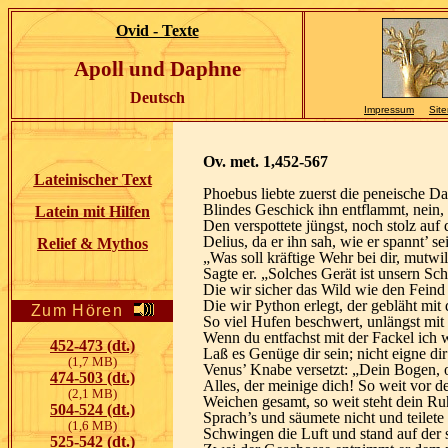
Ovid - Texte
Apoll
und Daphne
Deutsch
Impressum
Sit
Ov. met. 1,452-567
Lateinischer Text
Phoebus liebte zuerst die peneische D
Blindes Geschick ihn entflammt, nein,
Latein mit Hilfen
Den verspottete jüngst, noch stolz auf
Delius, da er ihn sah, wie er spannt’ 
Relief & Mythos
„Was soll kräftige Wehr bei dir, mutwi
Sagte er. „Solches Gerät ist unsern Sc
Die wir sicher das Wild wie den Feind 
Die wir Python erlegt, der gebläht mit
Zum Hören
So viel Hufen beschwert, unlängst mit 
Wenn du entfachst mit der Fackel ich 
452-473 (dt.)
Laß es Genüge dir sein; nicht eigne d
(1,7 MB)
Venus’ Knabe versetzt: „Dein Bogen, 
474-503 (dt.)
Alles, der meinige dich! So weit vor 
(2,1 MB)
Weichen gesamt, so weit steht dein R
504-524 (dt.)
Sprach’s und säumete nicht und teilete
(1,6 MB)
Schwingen die Luft und stand auf der 
525-542 (dt.)