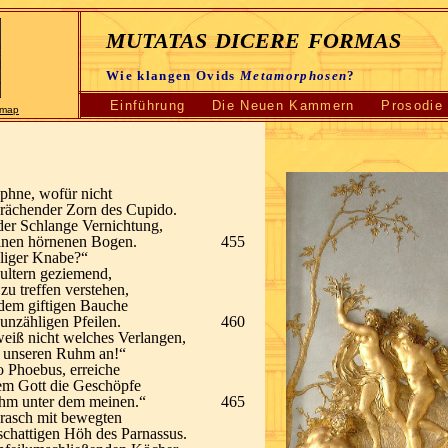
mutatas dicere formas
Wie klangen Ovids
Metamorphosen
?
Einführung
Die Neuen Kammern
Prosodie
emap
aphne, wofür nicht
 rächender Zorn des Cupido.
 der Schlange Vernichtung,
seinen hörnenen Bogen.
455
lliger Knabe?“
hultern geziemend,
zu treffen verstehen,
 dem giftigen Bauche
unzähligen Pfeilen.
460
weiß nicht welches Verlangen,
ir unseren Ruhm an!“
o Phoebus, erreiche
dem Gott die Geschöpfe
uhm unter dem meinen.“
465
 rasch mit bewegten
schattigen Höh des Parnassus.