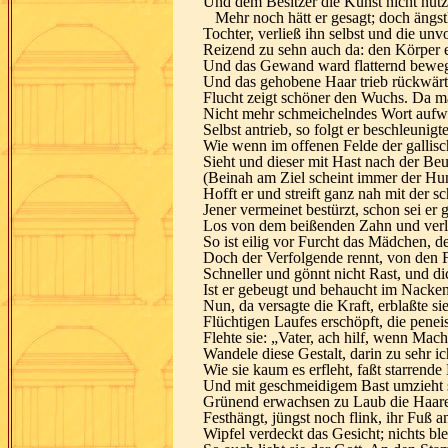
Und dem Besitzer die Kunst nicht nützt
Mehr noch hätt er gesagt; doch ängstl
Tochter, verließ ihn selbst und die unv
Reizend zu sehn auch da: den Körper e
Und das Gewand ward flatternd bewe
Und das gehobene Haar trieb rückwärt
Flucht zeigt schöner den Wuchs. Da ma
Nicht mehr schmeichelndes Wort aufw
Selbst antrieb, so folgt er beschleunigt
Wie wenn im offenen Felde der galli
Sieht und dieser mit Hast nach der Beu
(Beinah am Ziel scheint immer der Hun
Hofft er und streift ganz nah mit der
Jener vermeinet bestürzt, schon sei er 
Los von dem beißenden Zahn und verl
So ist eilig vor Furcht das Mädchen, d
Doch der Verfolgende rennt, von den F
Schneller und gönnt nicht Rast, und d
Ist er gebeugt und behaucht im Nacken
Nun, da versagte die Kraft, erblaßte s
Flüchtigen Laufes erschöpft, die pene
Flehte sie: „Vater, ach hilf, wenn Ma
Wandele diese Gestalt, darin zu sehr ic
Wie sie kaum es erfleht, faßt starrend
Und mit geschmeidigem Bast umzieht 
Grünend erwachsen zu Laub die Haare
Festhängt, jüngst noch flink, ihr Fuß 
Wipfel verdeckt das Gesicht; nichts ble