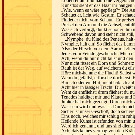
Lodert er auf und nährt die vergeblich
Kunstlos sieht er das Haar ihr hangen
„Wie, wenn es wäre gepflegt?“ Die A
Schauet er, licht wie Gestirn. Er sch
Findet er nicht vom Schaun. Er preise
Preiset den Arm und die Achsel, entblöß
Was sich verbirgt, dünkt schöner ihm n
Schwebend davon und steht nicht still, 
„Nymphe, du Kind des Penëus, halt ein
Nymphe, halt ein! So fliehet das La
Also der Hirsch, vor dem Aar mit zitt
Jedes vom Feinde gescheucht. Mich nöt
Ach, wenn du nur nicht fällst und den
Nur nicht ritzet ein Dorn und Schmerz 
Rauh ist der Weg, auf welchem du eils
Höre mich-hemme die Flucht! Selbst wi
Wem du gefällst, erforsche doch erst
Bin ich oder ein Hirt; nicht hab ich a
Acht hier in lässiger Tracht. Du weißt 
Wem du entfliehst; drum fliehest du nu
Tenedos huldiget mir und Klaros und 
Jupiter hat mich gezeugt. Durch mich
Was sein wird und was ist. Durch mich
Sicher ist unser Geschoß; doch sicherer 
Eins noch, welches mir schlug im ruh
Heilende Kunst ist erfunden von mir, 
Werd ich genannt, und uns sind dienst
Ach, daß keines vermag von den Kräut