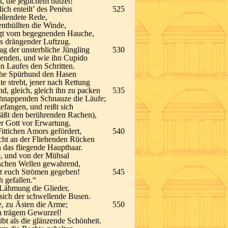
, die jeglichem nützet!“
ich enteilt’ des Penëus
525
ollendete Rede,
nthüllten die Winde,
gt vom begegnenden Hauche,
s drängender Luftzug.
g der unsterbliche Jüngling
530
enden, und wie ihn Cupido
en Laufes den Schritten.
sche Spürhund den Hasen
te strebt, jener nach Rettung
d, gleich, gleich ihn zu packen
535
 schnappenden Schnauze die Läufe;
gefangen, und reißt sich
äßt den berührenden Rachen),
er Gott vor Erwartung.
ittichen Amors gefördert,
540
icht an der Fliehenden Rücken
 das fliegende Haupthaar.
ie, und von der Mühsal
ischen Wellen gewahrend,
cht euch Strömen gegeben!
545
h gefallen.“
e Lähmung die Glieder,
sich der schwellende Busen.
, zu Ästen die Arme;
550
an trägem Gewurzel!
ibt als die glänzende Schönheit.