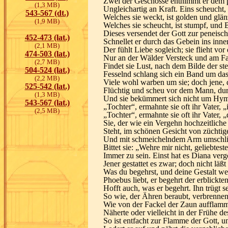
Zwei der Geschosse entnimmt er dem 
(1,3 MB)
Ungleichartig an Kraft. Eins scheucht,
543-567 (dt.)
Welches sie weckt, ist golden und glänz
(1,9 MB)
Welches sie scheucht, ist stumpf, und 
Dieses versendet der Gott zur peneis
452-473 (lat.)
Schnellet er durch das Gebein ins inn
(2,1 MB)
Der fühlt Liebe sogleich; sie flieht v
474-503 (lat.)
Nur an der Wälder Versteck und am Fa
(2,7 MB)
Findet sie Lust, nach dem Bilde der st
504-524 (lat.)
Fesselnd schlang sich ein Band um das
(2,2 MB)
Viele wohl warben um sie; doch jene,
525-542 (lat.)
Flüchtig und scheu vor dem Mann, durc
(1,3 MB)
Und sie bekümmert sich nicht um Hy
543-567 (lat.)
„Tochter“, ermahnte sie oft ihr Vater, 
(2,5 MB)
„Tochter“, ermahnte sie oft ihr Vater, 
Sie, der wie ein Vergehn hochzeitliche
Steht, im schönen Gesicht von züchtig
Und mit schmeichelndem Arm umschli
Bittet sie: „Wehre mir nicht, geliebteste
Immer zu sein. Einst hat es Diana verg
Jener gestattet es zwar; doch nicht läßt
Was du begehrst, und deine Gestalt we
Phoebus liebt, er begehrt der erblic
Hofft auch, was er begehrt. Ihn trügt s
So wie, der Ähren beraubt, verbrennen
Wie von der Fackel der Zaun aufflammt
Näherte oder vielleicht in der Frühe d
So ist entfacht zur Flamme der Gott,